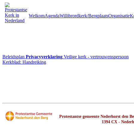
Welkom
Agenda
Willibrordkerk/Bergplaats
Organisatie
Ke
Beleidsplan
Privacyverklaring
Veilige kerk - vertrouwenspersoon
Kerkblad: Handreiking
Protestantse gemeente Nederhorst den Ber
1394 CX - Nederh