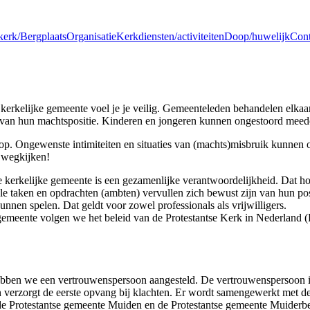
kerk/Bergplaats
Organisatie
Kerkdiensten/activiteiten
Doop/huwelijk
Cont
n kerkelijke gemeente voel je je veilig. Gemeenteleden behandelen elka
van hun machtspositie. Kinderen en jongeren kunnen ongestoord mee
al op. Ongewenste intimiteiten en situaties van (machts)misbruik kunne
 wegkijken!
e kerkelijke gemeente is een gezamenlijke verantwoordelijkheid. Dat hou
le taken en opdrachten (ambten) vervullen zich bewust zijn van hun po
nnen spelen. Dat geldt voor zowel professionals als vrijwilligers.
 gemeente volgen we het beleid van de Protestantse Kerk in Nederland
 hebben we een vertrouwenspersoon aangesteld. De vertrouwenspersoon is
en verzorgt de eerste opvang bij klachten. Er wordt samengewerkt met 
 Protestantse gemeente Muiden en de Protestantse gemeente Muiderbe