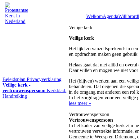
Welkom
Agenda
Willibrord
Veilige kerk
Veilige kerk
Het lijkt zo vanzelfsprekend: in ee
en opdrachten maken geen gebruik 
Helaas gaat dat niet altijd en over
Daar willen en mogen we niet voor
Beleidsplan
Privacyverklaring
Het (blijven) werken aan een veilig
Veilige kerk -
behandelen. Dat degenen die specia
vertrouwenspersoon
Kerkblad:
in de omgang met anderen een rol ku
Handreiking
In het zorgdragen voor een veilige
lees meer »
Vertrouwenspersoon
Vertrouwenspersoon
In het kader van veilige kerk zijn
vertrouwen verstrekte informatie, 
Gemeente te Weesp en Driemond, de