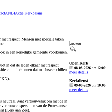
act
ANBI
Actie Kerkbalans
ar met respect. Mensen met speciale taken
doen.
n ook in een kerkelijke gemeente voorkomen.
Open Kerk
dt in dat de leden elkaar met respect
08-08-2026
om
12:00
sitie en onderkennen dat machtsverschillen
meer details
 (PKN).
Kerkdienst
09-08-2026
om
10:00
meer details
 neutraal, gaat vertrouwelijk om met de in
de vertrouwenspersonen van de Protestantse
rg (Kerk aan Zee).