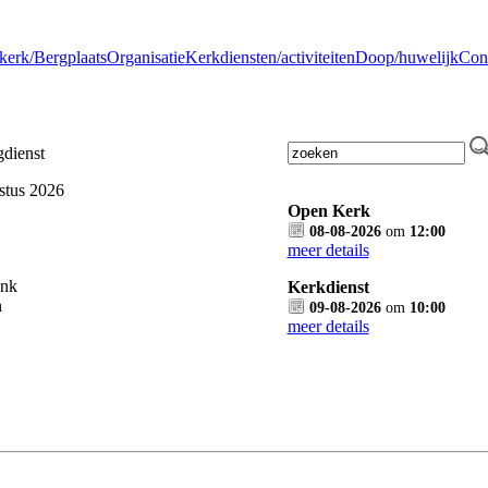
kerk/Bergplaats
Organisatie
Kerkdiensten/activiteiten
Doop/huwelijk
Con
dienst
stus 2026
Open Kerk
08-08-2026
om
12:00
meer details
onk
Kerkdienst
n
09-08-2026
om
10:00
meer details