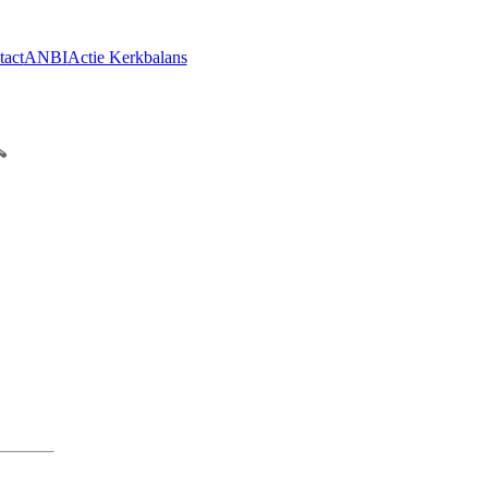
tact
ANBI
Actie Kerkbalans