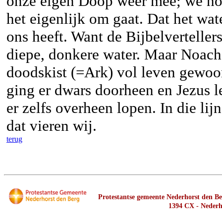
onze eigen Doop weer mee; we ho
het eigenlijk om gaat. Dat het wa
ons heeft. Want de Bijbelverteller
diepe, donkere water. Maar Noach 
doodskist (=Ark) vol leven gewoon
ging er dwars doorheen en Jezus l
er zelfs overheen lopen. In die li
dat vieren wij.
terug
Protestantse gemeente Nederhorst den Ber
1394 CX - Nederh