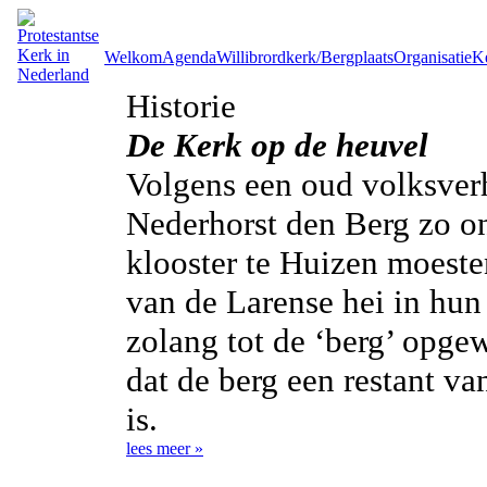
Welkom
Agenda
Willibrordkerk/Bergplaats
Organisatie
Ke
Historie
De Kerk op de heuvel
Volgens een oud volksverh
Nederhorst den Berg zo on
klooster te Huizen moeste
van de Larense hei in hun
zolang tot de ‘berg’ opge
dat de berg een restant van
is.
lees meer »