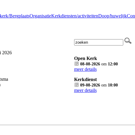
kerk/Bergplaats
Organisatie
Kerkdiensten/activiteiten
Doop/huwelijk
Con
i 2026
Open Kerk
08-08-2026
om
12:00
meer details
tsma
Kerkdienst
n
09-08-2026
om
10:00
meer details