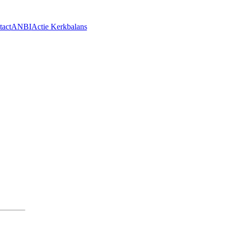
tact
ANBI
Actie Kerkbalans